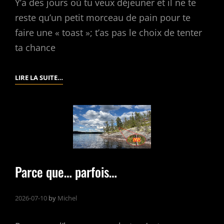
Y’a des jours où tu veux déjeuner et il ne te
reste qu’un petit morceau de pain pour te
faire une « toast »; t’as pas le choix de tenter
ta chance
QUAND
LIRE LA SUITE…
ÇA
L’ARRIVE
Parce que… parfois…
2026-07-10
by
Michel