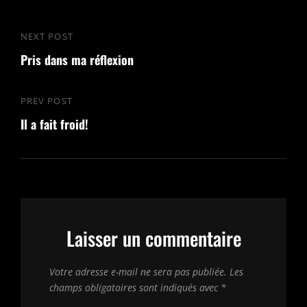
Navigation
NEXT POST
Next
de
Pris dans ma réflexion
Post
l’article
PREV POST
Previous
Il a fait froid!
Post
Laisser un commentaire
Votre adresse e-mail ne sera pas publiée.
Les
champs obligatoires sont indiqués avec
*