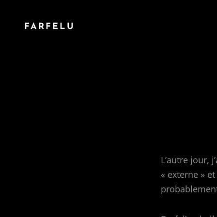
FARFELU
L’autre jour, 
« externe » e
probablement 