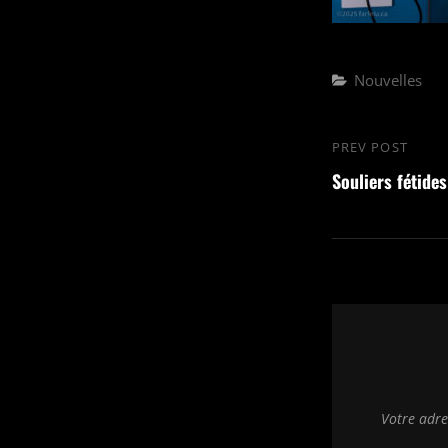
Categories
Nouvelles
Navigation
PREV POST
Previous
de
Souliers fétides
Post
l’article
Votre adre