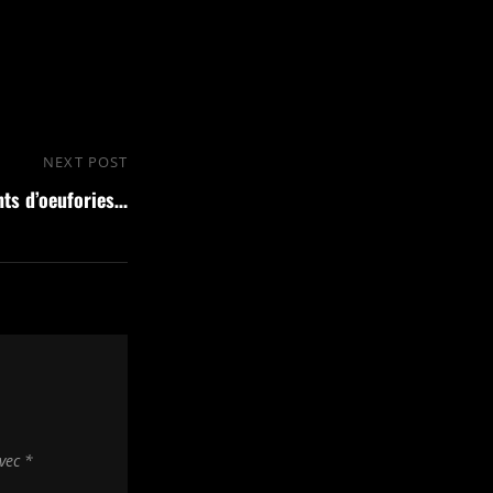
NEXT POST
Next
ts d’oeufories…
Post
avec
*